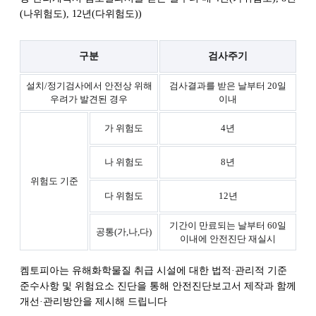
(나위험도), 12년(다위험도))
구분
검사주기
설치/정기검사에서 안전상 위해
검사결과를 받은 날부터 20일
우려가 발견된 경우
이내
가 위험도
4년
나 위험도
8년
위험도 기준
다 위험도
12년
기간이 만료되는 날부터 60일
공통(가,나,다)
이내에 안전진단 재실시
켐토피아는 유해화학물질 취급 시설에 대한 법적·관리적 기준
준수사항 및 위험요소 진단을 통해 안전진단보고서 제작과 함께
개선·관리방안을 제시해 드립니다