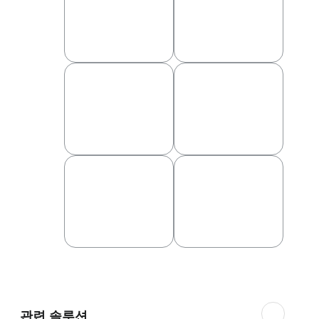
협의체 운영
살생물물질 승인
Data Gap 분석 및 해외
Data
소유자와의 커뮤
위해성평가서
작성
니케이션
고객의 Regulatory
제반 시험 Arrange 및
Compliance
요청에 대
Scheduling
한 응대
관련 솔루션