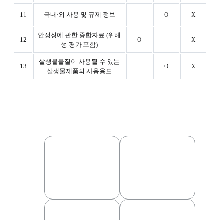
11
국내·외 사용 및 규제 정보
O
X
안정성에 관한 종합자료 (위해
12
O
X
성 평가 포함)
살생물물질이 사용될 수 있는
13
O
X
살생물제품의 사용용도
우리의 서비스
살생물물질의 물질동
등성
자료 구축 및 작
기존 살생물물질 신고
성 대행