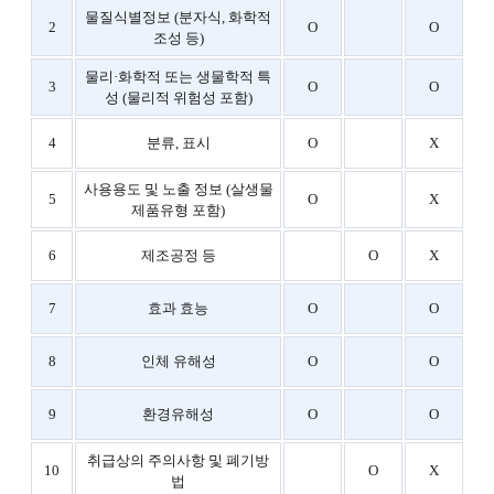
물질식별정보 (분자식, 화학적
2
O
O
조성 등)
물리·화학적 또는 생물학적 특
3
O
O
성 (물리적 위험성 포함)
4
분류, 표시
O
X
사용용도 및 노출 정보 (살생물
5
O
X
제품유형 포함)
6
제조공정 등
O
X
7
효과 효능
O
O
8
인체 유해성
O
O
9
환경유해성
O
O
취급상의 주의사항 및 폐기방
10
O
X
법