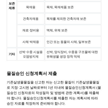
보존
목재용
목재, 목재제품 보존
제류
건축자재용
목재를 제외한 건축자재 보존
재료·장비용
액체, 유체 보존
사체·박제용
인간 또는 동물의 사체, 일부보존
선박·수중 시설용
선박, 양식장비, 수중용 구조물에 대한
기타
오염방지제
유해생물 생장 정착 억제
물질승인 신청계획서 제출
기존살생물물질을 신고한 자는 신고한 물질이 기존살생물물질
로 지정·고시된 날짜로부터 1년 이내에 물질승인신청계획서 (물
질승인 신청자료의 작성절차 및 방법에 관한 계획서)를 제출해
야 합니다. 물질승인신청계획서를 제출한 자는 계획서에 따라
승인 자료를 적정하게 준비해야 합니다.