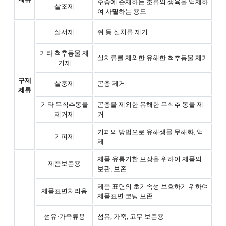
수중에 존재하는 조류의 생육을 억제하
살조제
여 사멸하는 용도
살서제
쥐 등 설치류 제거
기타 척추동물 제
설치류를 제외한 유해한 척추동물 제거
거제
구제
살충제
곤충 제거
제류
기타 무척추동물
곤충을 제외한 유해한 무척추 동물 제
제거제
거
기피의 방법으로 유해생물 무해화, 억
기피제
제
제품 유통기한 보장을 위하여 제품의
제품보존용
보관, 보존
제품 표면의 초기속성 보호하기 위하여
제품표면처리용
제품표면 코팅 보존
섬유·가죽류용
섬유, 가죽, 고무 보존용