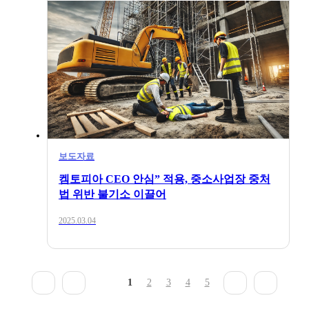
보도자료
켐토피아 CEO 안심” 적용, 중소사업장 중처
법 위반 불기소 이끌어
2025.03.04
1
2
3
4
5