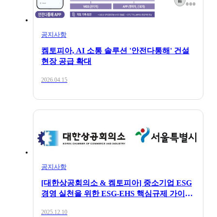
공지사항
켐토피아, AI 소통 솔루션 '안전다통해' 건설
현장 공급 확대
2026.04.15
2025.11.18
보도자료
켐토피아, 외국인근로자를 위한 AI기반 실
시간 통·번역 안전 플랫폼 런칭
공지사항
[대한상공회의소 & 켐토피아] 중소기업 ESG
경영 실천을 위한 ESG-EHS 핵심규제 가이드
북 발간
2025.12.10