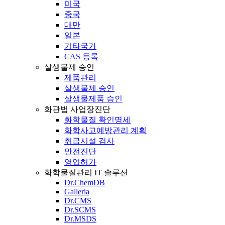
미국
중국
대만
일본
기타국가
CAS 등록
살생물제 승인
제품관리
살생물제 승인
살생물제품 승인
화관법 사업장진단
화학물질 확인명세
화학사고예방관리 계획
취급시설 검사
안전진단
영업허가
화학물질관리 IT 솔루션
Dr.ChemDB
Galleria
Dr.CMS
Dr.SCMS
Dr.MSDS