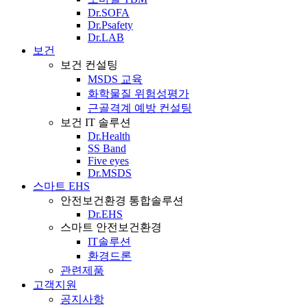
Dr.SOFA
Dr.Psafety
Dr.LAB
보건
보건 컨설팅
MSDS 교육
화학물질 위험성평가
근골격계 예방 컨설팅
보건 IT 솔루션
Dr.Health
SS Band
Five eyes
Dr.MSDS
스마트 EHS
안전보건환경 통합솔루션
Dr.EHS
스마트 안전보건환경
IT솔루션
환경드론
관련제품
고객지원
공지사항