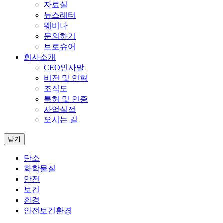
자료실
뉴스레터
웨비나
문의하기
브로슈어
회사소개
CEO인사말
비전 및 연혁
조직도
특허 및 인증
사업실적
오시는 길
닫기
탄소
화학물질
안전
보건
환경
안전보건환경