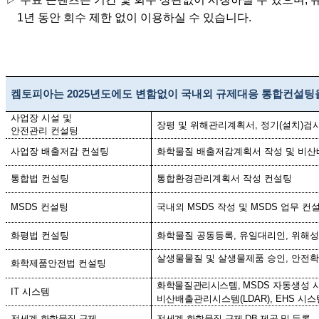
1년 동안 회수 제한 없이 이용하실 수 있습니다.
켐토피아는
2025
년도에도 변함없이 국내외 규제대응 통합컨설팅
사업장 시설 및
장평 및 위해관리계획서
,
정기
(
설치
)
검
안전관리 컨설팅
사업장 배출저감 컨설팅
화학물질 배출저감계획서 작성 및 비
통합법 컨설팅
통합환경관리계획서 작성 컨설팅
MSDS
컨설팅
국내외
MSDS
작성 및
MSDS 업무 컨
화평법 컨설팅
화학물질 공동등록
,
유일대리인
,
위해성
살생물물질 및 살생물제품 승인, 안
화학제품안전법 컨설팅
화학물질관리시스템
,
MSDS
자동생성 
IT
시스템
비산배출관리시스템
(LDAR), EHS
시스
전세계 화학물질 규제
전세계 화학물질
규제
DB
제공
및 등록