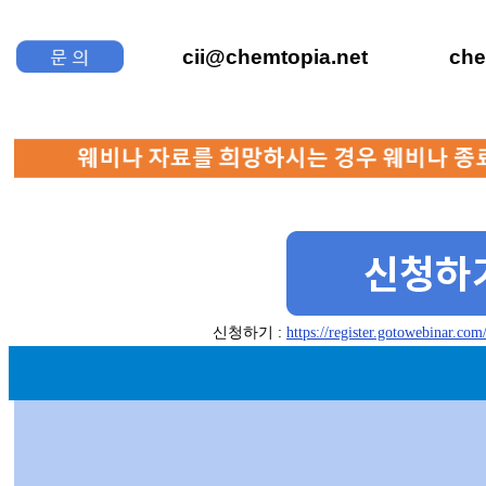
cii@chemtopia.net chems
신청하기 :
https://register.gotowebinar.co