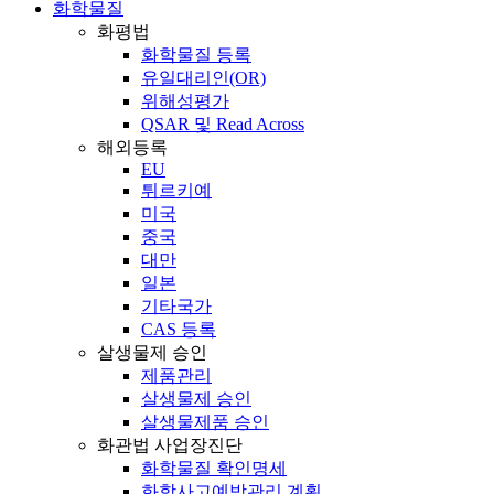
화학물질
화평법
화학물질 등록
유일대리인(OR)
위해성평가
QSAR 및 Read Across
해외등록
EU
튀르키예
미국
중국
대만
일본
기타국가
CAS 등록
살생물제 승인
제품관리
살생물제 승인
살생물제품 승인
화관법 사업장진단
화학물질 확인명세
화학사고예방관리 계획