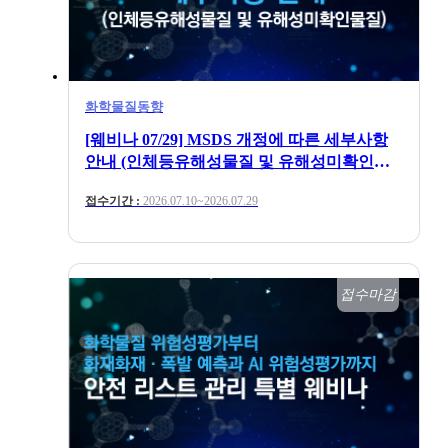
화학물질동향
[웨비나 07/29] MSDS 개정에 따른 세부사항
안내 (인체등유해성물질 및 유해성미확인물
질)
접수기간 :
2026.07.10~2026.07.29
접수마감