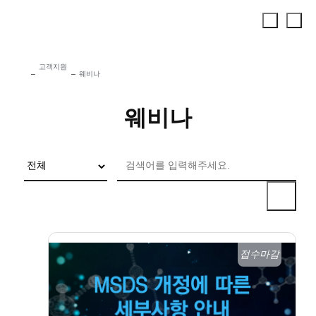
고객지원
웨비나
웨비나
접수마감