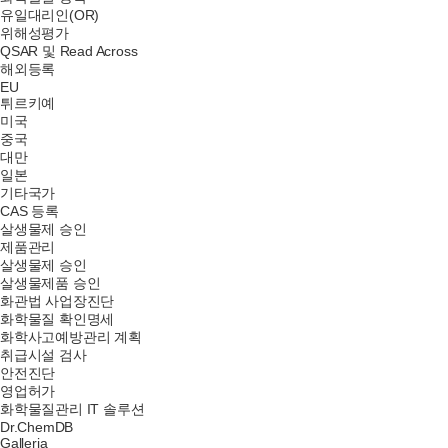
유일대리인(OR)
위해성평가
QSAR 및 Read Across
해외등록
EU
튀르키예
미국
중국
대만
일본
기타국가
CAS 등록
살생물제 승인
제품관리
살생물제 승인
살생물제품 승인
화관법 사업장진단
화학물질 확인명세
화학사고예방관리 계획
취급시설 검사
안전진단
영업허가
화학물질관리 IT 솔루션
Dr.ChemDB
Galleria