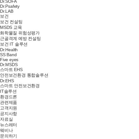
Dr.SOFA
Dr.Psafety
Dr.LAB
보건
보건 컨설팅
MSDS 교육
화학물질 위험성평가
근골격계 예방 컨설팅
보건 IT 솔루션
Dr.Health
SS Band
Five eyes
Dr.MSDS
스마트 EHS
안전보건환경 통합솔루션
Dr.EHS
스마트 안전보건환경
IT솔루션
환경드론
관련제품
고객지원
공지사항
자료실
뉴스레터
웨비나
문의하기