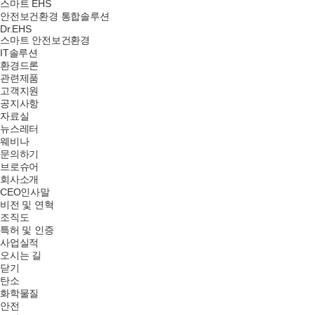
스마트 EHS
안전보건환경 통합솔루션
Dr.EHS
스마트 안전보건환경
IT솔루션
환경드론
관련제품
고객지원
공지사항
자료실
뉴스레터
웨비나
문의하기
브로슈어
회사소개
CEO인사말
비전 및 연혁
조직도
특허 및 인증
사업실적
오시는 길
닫기
탄소
화학물질
안전