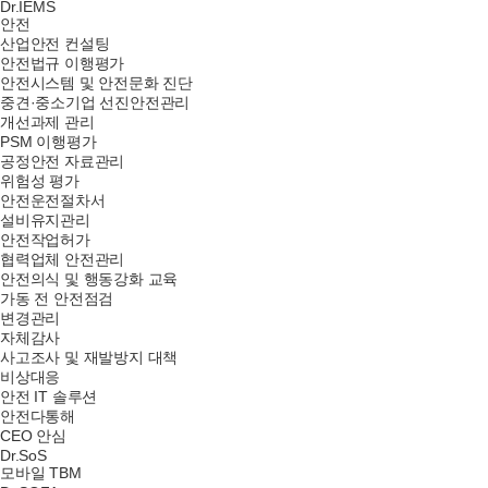
Dr.IEMS
안전
산업안전 컨설팅
안전법규 이행평가
안전시스템 및 안전문화 진단
중견·중소기업 선진안전관리
개선과제 관리
PSM 이행평가
공정안전 자료관리
위험성 평가
안전운전절차서
설비유지관리
안전작업허가
협력업체 안전관리
안전의식 및 행동강화 교육
가동 전 안전점검
변경관리
자체감사
사고조사 및 재발방지 대책
비상대응
안전 IT 솔루션
안전다통해
CEO 안심
Dr.SoS
모바일 TBM